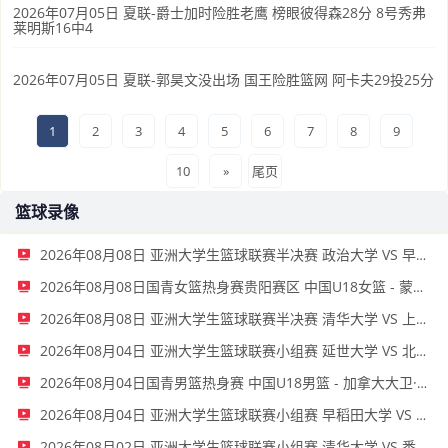
2026年07月05日 夏联-爵士加时险胜老鹰 榜眼彼得森28分 8号秀弗
莱明斯16中4
2026年07月05日 夏联-郭昊文没出场 国王险胜篮网 阿卡夫29投25分
1
2
3
4
5
6
7
8
9
10
»
尾页
篮球录像
2026年08月08日 亚洲大学生篮球联赛半决赛 政治大学 VS 早稻田大学 全场录像
2026年08月08日国青女篮热身赛贵阳赛区 中国U18女篮 - 蒙古女篮 全场录像
2026年08月08日 亚洲大学生篮球联赛半决赛 清华大学 VS 上海交通大学 全场录像
2026年08月04日 亚洲大学生篮球联赛小组赛 延世大学 VS 北京大学 全场录像
2026年08月04日国青男篮热身赛 中国U18男篮 - 加拿大大卫·安篮球学院 全场录像
2026年08月04日 亚洲大学生篮球联赛小组赛 早稻田大学 VS 清华大学 全场录像
2026年08月02日 亚洲大学生篮球联赛小组赛 清华大学 VS 悉尼大学 全场录像