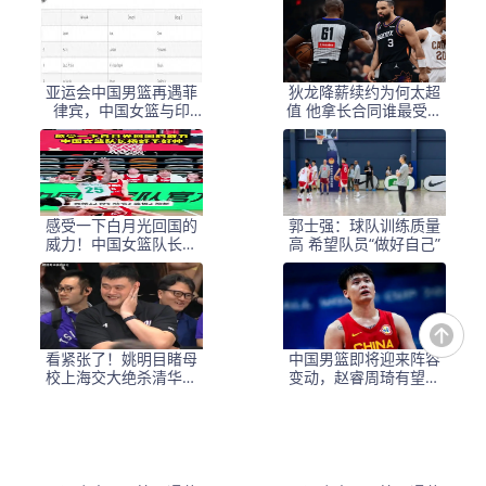
亚运会中国男篮再遇菲
狄龙降薪续约为何太超
律宾，中国女篮与印
值 他拿长合同谁最受刺
尼、泰国同组
激？
感受一下白月光回国的
郭士强：球队训练质量
威力！中国女篮队长杨
高 希望队员“做好自己”
舒予好帅！#杨舒予##
中国女篮##百度一夏燃
动赛场#
看紧张了！姚明目睹母
中国男篮即将迎来阵容
校上海交大绝杀清华难
变动，赵睿周琦有望重
掩兴奋与张伟丽击掌庆
返队伍，郭士强压力大
祝