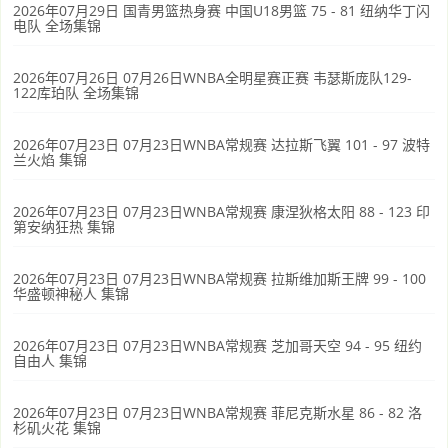
2026年07月29日 国青男篮热身赛 中国U18男篮 75 - 81 纽纳华丁闪
电队 全场集锦
2026年07月26日 07月26日WNBA全明星赛正赛 韦瑟斯庞队129-
122库珀队 全场集锦
2026年07月23日 07月23日WNBA常规赛 达拉斯飞翼 101 - 97 波特
兰火焰 集锦
2026年07月23日 07月23日WNBA常规赛 康涅狄格太阳 88 - 123 印
第安纳狂热 集锦
2026年07月23日 07月23日WNBA常规赛 拉斯维加斯王牌 99 - 100
华盛顿神秘人 集锦
2026年07月23日 07月23日WNBA常规赛 芝加哥天空 94 - 95 纽约
自由人 集锦
2026年07月23日 07月23日WNBA常规赛 菲尼克斯水星 86 - 82 洛
杉矶火花 集锦