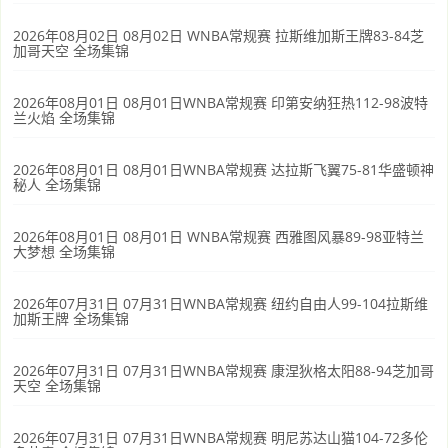
2026年08月02日 08月02日 WNBA常规赛 拉斯维加斯王牌83-84芝
加哥天空 全场集锦
2026年08月01日 08月01日WNBA常规赛 印第安纳狂热112-98波特
兰火焰 全场集锦
2026年08月01日 08月01日WNBA常规赛 达拉斯飞翼75-81华盛顿神
秘人 全场集锦
2026年08月01日 08月01日 WNBA常规赛 西雅图风暴89-98亚特兰
大梦想 全场集锦
2026年07月31日 07月31日WNBA常规赛 纽约自由人99-104拉斯维
加斯王牌 全场集锦
2026年07月31日 07月31日WNBA常规赛 康涅狄格太阳88-94芝加哥
天空 全场集锦
2026年07月31日 07月31日WNBA常规赛 明尼苏达山猫104-72多伦