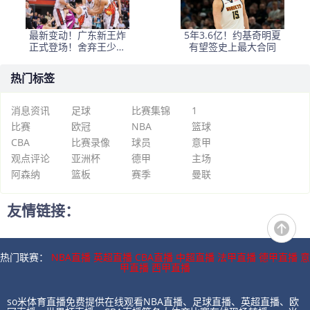
最新变动！广东新王炸
5年3.6亿！约基奇明夏
正式登场！舍弃王少杰
有望签史上最大合同
不追胡金秋，球队大洗
牌
热门标签
消息资讯
足球
比赛集锦
1
比赛
欧冠
NBA
篮球
CBA
比赛录像
球员
意甲
观点评论
亚洲杯
德甲
主场
阿森纳
篮板
赛季
曼联
友情链接：
热门联赛：
NBA直播
英超直播
CBA直播
中超直播
法甲直播
德甲直播
意
甲直播
西甲直播
so米体育直播免费提供在线观看NBA直播、足球直播、英超直播、欧