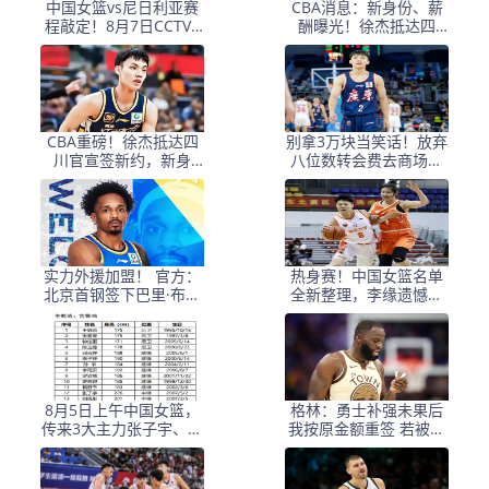
中国女篮vs尼日利亚赛
CBA消息：新身份、薪
程敲定！8月7日CCTV5
酬曝光！徐杰抵达四
全程直播，杨舒予迎来
川，正式签约新合同，
归队首战
黄金导师身份曝光
CBA重磅！徐杰抵达四
别拿3万块当笑话！放弃
川官宣签新约，新身
八位数转会费去商场赚
份、薪资正式曝光，广
底薪，徐杰实在清醒
东早已锁定5年顶薪
实力外援加盟！ 官方：
热身赛！中国女篮名单
北京首钢签下巴里·布朗
全新整理，李缘遗憾落
和桑普森
选，新版李梦确认崛起
8月5日上午中国女篮，
格林：勇士补强未果后
传来3大主力张子宇、韩
我按原金额重签 若被交
旭、李梦的消息！
易也能接受