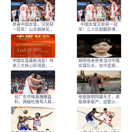
恭喜中国女篮，又斩获
中国女篮又斩获一冠
一冠军！山东姐妹花搭
军！三人队掀翻菲律宾
档，王丽丽扛起大旗
登顶：5战5胜碾压对
手！
中国女篮最新消息！传
姚明母亲原来当过中国
来三大核心好消息，李
女篮队长，如今定居美
梦、陈明伶、张茹
国照顾1米9的孙女
前广东中锋直播曝猛
他是姚明同届天才，退
料，揭秘杜锋骂人真
役继承家产，迎娶火辣
相，直言是为球员好
超模，44岁享受生活