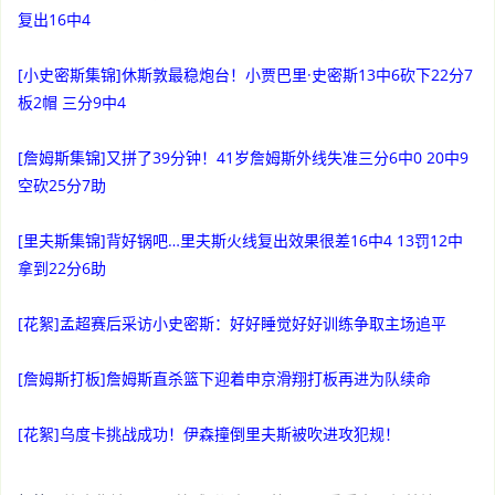
复出16中4
[小史密斯集锦]休斯敦最稳炮台！小贾巴里·史密斯13中6砍下22分7
板2帽 三分9中4
[詹姆斯集锦]又拼了39分钟！41岁詹姆斯外线失准三分6中0 20中9
空砍25分7助
[里夫斯集锦]背好锅吧…里夫斯火线复出效果很差16中4 13罚12中
拿到22分6助
[花絮]孟超赛后采访小史密斯：好好睡觉好好训练争取主场追平
[詹姆斯打板]詹姆斯直杀篮下迎着申京滑翔打板再进为队续命
[花絮]乌度卡挑战成功！伊森撞倒里夫斯被吹进攻犯规！