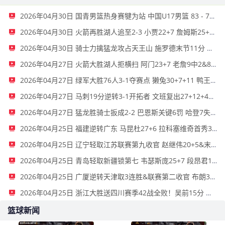
2026年04月30日 国青男篮热身赛犍为站 中国U17男篮 83 - 79 新西兰U17 全场集锦
2026年04月30日 火箭再胜湖人追至2-3 小贾22+7 詹姆斯25+7 里夫斯复出16中4
2026年04月30日 骑士力擒猛龙攻占天王山 施罗德末节11分 哈登23分9板5助
2026年04月27日 火箭大胜湖人拒横扫 阿门23+7 老詹9中2&8失误 艾顿19+10遭逐
2026年04月27日 绿军大胜76人3-1夺赛点 獭兔30+7+11 鸭王32分 大帝复出26+10
2026年04月27日 马刺19分逆转3-1开拓者 文班复出27+12+4断+7帽 福克斯28+6+7
2026年04月27日 猛龙胜骑士扳成2-2 巴恩斯关键6罚 哈登7失误 米切尔24中6
2026年04月25日 福建逆转广东 马昆杜27+6 拉科塞维奇首秀32+16 胡明轩6中1
2026年04月25日 辽宁轻取江苏联赛第九收官 赵继伟20+5&末节14分 庞峥麟22+6
2026年04月25日 青岛轻取新疆锁第七 韦瑟斯庞25+7 段昂君14分 曲笑宇17+5
2026年04月25日 广厦逆转天津取3连胜&联赛第二收官 布朗30+9 郑昊燃18+5
2026年04月25日 浙江大胜送四川赛季42战全败！吴前15分 维纳莱斯35+8+9
篮球新闻