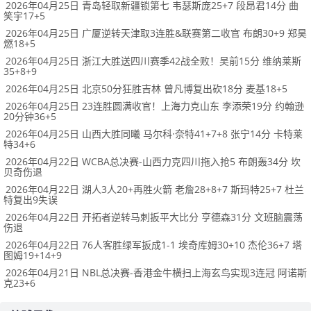
2026年04月25日 青岛轻取新疆锁第七 韦瑟斯庞25+7 段昂君14分 曲
笑宇17+5
2026年04月25日 广厦逆转天津取3连胜&联赛第二收官 布朗30+9 郑昊
燃18+5
2026年04月25日 浙江大胜送四川赛季42战全败！吴前15分 维纳莱斯
35+8+9
2026年04月25日 北京50分狂胜吉林 曾凡博复出砍18分 麦基18+5
2026年04月25日 23连胜圆满收官！上海力克山东 李添荣19分 约翰逊
20分钟36+5
2026年04月25日 山西大胜同曦 马尔科·奈特41+7+8 张宁14分 卡特莱
特34+6
2026年04月22日 WCBA总决赛-山西力克四川拖入抢5 布朗轰34分 坎
贝奇伤退
2026年04月22日 湖人3人20+再胜火箭 老詹28+8+7 斯玛特25+7 杜兰
特复出9失误
2026年04月22日 开拓者逆转马刺扳平大比分 亨德森31分 文班脑震荡
伤退
2026年04月22日 76人客胜绿军扳成1-1 埃奇库姆30+10 杰伦36+7 塔
图姆19+14+9
2026年04月21日 NBL总决赛-香港金牛横扫上海玄鸟实现3连冠 阿诺斯
克23+6