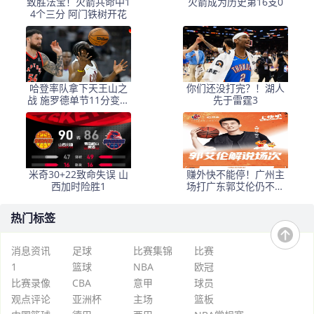
致胜法宝！火箭共命中1
火箭成为历史第16支0
4个三分 阿门铁树开花
哈登率队拿下天王山之
你们还没打完？！湖人
战 施罗德单节11分变奇
先于雷霆3
兵
米奇30+22致命失误 山
赚外快不能停！广州主
西加时险胜1
场打广东郭艾伦仍不去
现场，继续解说捞钱
热门标签
消息资讯
足球
比赛集锦
比赛
1
篮球
NBA
欧冠
比赛录像
CBA
意甲
球员
观点评论
亚洲杯
主场
篮板