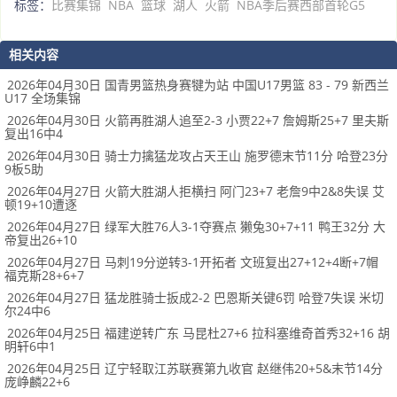
标签：
比赛集锦
NBA
篮球
湖人
火箭
NBA季后赛西部首轮G5
相关内容
2026年04月30日 国青男篮热身赛犍为站 中国U17男篮 83 - 79 新西兰
U17 全场集锦
2026年04月30日 火箭再胜湖人追至2-3 小贾22+7 詹姆斯25+7 里夫斯
复出16中4
2026年04月30日 骑士力擒猛龙攻占天王山 施罗德末节11分 哈登23分
9板5助
2026年04月27日 火箭大胜湖人拒横扫 阿门23+7 老詹9中2&8失误 艾
顿19+10遭逐
2026年04月27日 绿军大胜76人3-1夺赛点 獭兔30+7+11 鸭王32分 大
帝复出26+10
2026年04月27日 马刺19分逆转3-1开拓者 文班复出27+12+4断+7帽
福克斯28+6+7
2026年04月27日 猛龙胜骑士扳成2-2 巴恩斯关键6罚 哈登7失误 米切
尔24中6
2026年04月25日 福建逆转广东 马昆杜27+6 拉科塞维奇首秀32+16 胡
明轩6中1
2026年04月25日 辽宁轻取江苏联赛第九收官 赵继伟20+5&末节14分
庞峥麟22+6