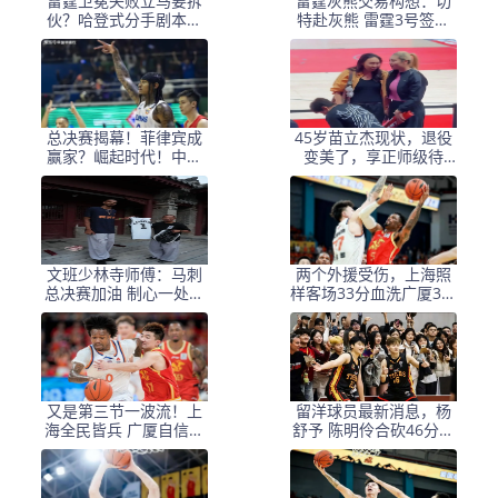
雷霆卫冕失败立马要拆
雷霆灰熊交易构想：切
伙？哈登式分手剧本或
特赴灰熊 雷霆3号签选
重现
布泽尔
总决赛揭幕！菲律宾成
45岁苗立杰现状，退役
赢家？崛起时代！中国
变美了，享正师级待
男篮该醒了？
遇，嫁军人很幸福
文班少林寺师傅：马刺
两个外援受伤，上海照
总决赛加油 制心一处无
样客场33分血洗广厦3比
事不办
0夺赛点，张镇麟这笔
“骂名转会”，现在谁都得
闭嘴了
又是第三节一波流！上
留洋球员最新消息，杨
海全民皆兵 广厦自信心
舒予 陈明伶合砍46分带
受打击
队获胜 全英文接受采访