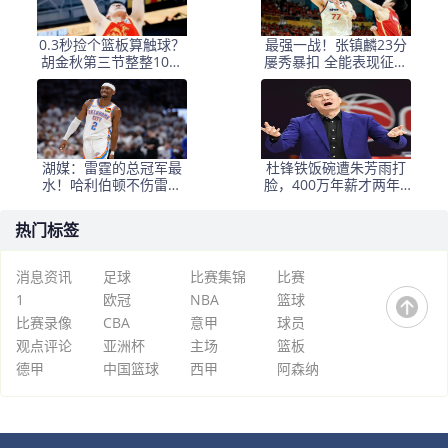
0.3秒捡个篮板算触球？
最强一战！张镇麟23分
胡金秋第三节整整10分
屡秀暴扣 全能表现征服
钟被自己人蒸发，广厦
广厦
这33分输得比挨骂还憋
屈
湖媒：雷霆的总冠军最
杜锋铁饭碗遭朱芳雨打
水！哈利伯顿不伤雷霆
脸，400万年薪才两年8
不会夺冠
强，广东内部已现裂痕
热门标签
消息资讯
足球
比赛集锦
比赛
1
欧冠
NBA
篮球
比赛录像
CBA
意甲
球员
观点评论
亚洲杯
主场
篮板
德甲
中国篮球
西甲
阿森纳