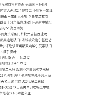
阿尔瓦塞特补时绝杀 无缘国王杯8强
亚补时连入两球2-1伊拉克 小组第一出线
0泰国将战乌兹别克斯坦 李昊屡次救险
 格列兹曼十分角任意球破门+远射中横梁
因茨2-1海登海姆
施洛特贝克头球破门萨比策吉拉西建功
 塞梅尼奥连场破门+进球被吹谢尔基建功
国米 伊尔汗绝杀亚当斯双响埃尔莫索破门
9-0狂胜贝叶
门 吉达联合1-1达马克
图加特3-2法兰克福
利亚小组第二出线 叙利亚净胜球劣势出局
尔U23八强对约旦 卡塔尔三战全败出局
小组头名出线 韩国U23队第二晋级
步法国杯32强 登贝莱失单刀埃梅里中框
塞尔塔客场1-0塞维利亚