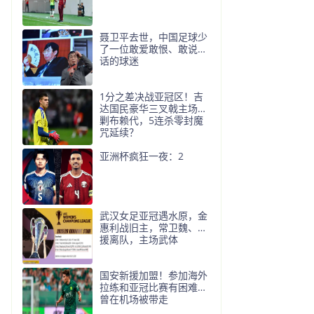
聂卫平去世，中国足球少
了一位敢爱敢恨、敢说真
话的球迷
1分之差决战亚冠区！吉
达国民豪华三叉戟主场围
剿布赖代，5连杀零封魔
咒延续？
亚洲杯疯狂一夜：2
武汉女足亚冠遇水原，金
惠利战旧主，常卫魏、外
援离队，主场武体
国安新援加盟！参加海外
拉练和亚冠比赛有困难，
曾在机场被带走