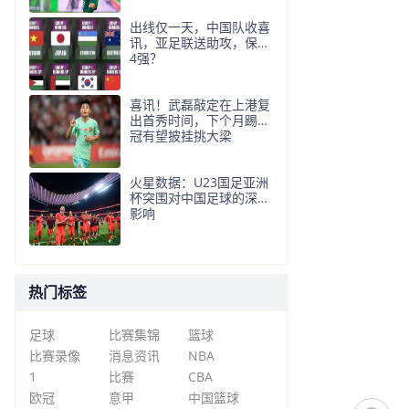
出线仅一天，中国队收喜
讯，亚足联送助攻，保送
4强？
喜讯！武磊敲定在上港复
出首秀时间，下个月踢亚
冠有望披挂挑大梁
火星数据：U23国足亚洲
杯突围对中国足球的深层
影响
热门标签
足球
比赛集锦
篮球
比赛录像
消息资讯
NBA
1
比赛
CBA
欧冠
意甲
中国篮球