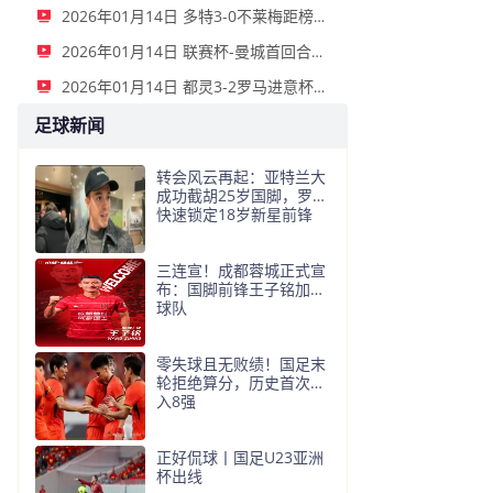
2026年01月14日 多特3-0不莱梅距榜首8分 施洛特贝克头球破门萨比策吉拉西建功
2026年01月14日 联赛杯-曼城首回合2-0纽卡 塞梅尼奥连场破门+进球被吹谢尔基建功
2026年01月14日 都灵3-2罗马进意杯八强战国米 伊尔汗绝杀亚当斯双响埃尔莫索破门
足球新闻
转会风云再起：亚特兰大
成功截胡25岁国脚，罗马
快速锁定18岁新星前锋
三连宣！成都蓉城正式宣
布：国脚前锋王子铭加盟
球队
零失球且无败绩！国足末
轮拒绝算分，历史首次进
入8强
正好侃球丨国足U23亚洲
杯出线