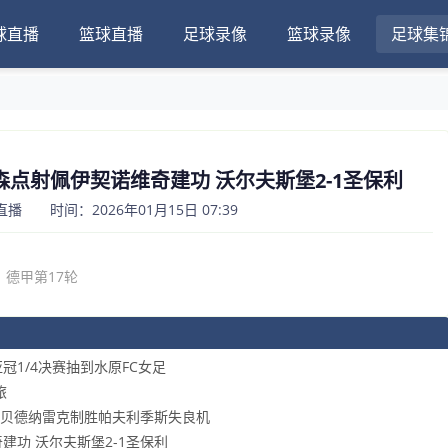
球直播
篮球直播
足球录像
篮球录像
足球集
里克森点射佩伊契诺维奇建功 沃尔夫斯堡2-1圣保利
播 时间：2026年01月15日 07:39
德甲第17轮
亚冠1/4决赛抽到水原FC女足
旅
八强 贝德纳雷克制胜帕夫利季斯失良机
奇建功 沃尔夫斯堡2-1圣保利