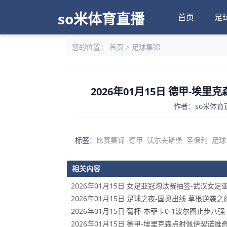
so米体育直播
首页
足
您的位置：
首页
>
足球集锦
2026年01月15日 德甲-埃
作者：so米体育直
标签：
比赛集锦
德甲
沃尔夫斯堡
圣保利
足球
相关内容
2026年01月15日 女足亚冠淘汰赛抽签-武汉女足
2026年01月15日 足球之夜-国奥出线 草根逆袭之
2026年01月15日 葡杯-本菲卡0-1波尔图止步
2026年01月15日 德甲-埃里克森点射佩伊契诺维