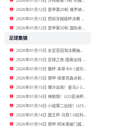
2026年01月13日 沙特联第15轮 利雅得新月vs利雅得胜利 全场录像
2026年01月12日 意甲第20轮 维罗纳vs拉齐奥 全场录像
2026年01月12日 西班牙超级杯决赛 巴塞罗那vs皇家马德里 全场录像
2026年01月12日 意甲第20轮 国际米兰vs那不勒斯 全场录像
足球集锦
2026年01月15日 女足亚冠淘汰赛抽签-武汉女足亚冠1/4决赛抽到水原FC女足
2026年01月15日 足球之夜-国奥出线 草根逆袭之旅
2026年01月15日 葡杯-本菲卡0-1波尔图止步八强 贝德纳雷克制胜帕夫利季斯失良机
2026年01月15日 德甲-埃里克森点射佩伊契诺维奇建功 沃尔夫斯堡2-1圣保利
2026年01月15日 爆冷出局！皇马2-3遭西乙队阿尔瓦塞特补时绝杀 无缘国王杯8强
2026年01月14日 神剧情！U23亚洲杯-澳大利亚补时连入两球2-1伊拉克 小组第一出线
2026年01月14日 小组第二出线！U23国足0-0泰国将战乌兹别克斯坦 李昊屡次救险
2026年01月14日 国王杯-马竞1-0拉科鲁尼亚 格列兹曼十分角任意球破门+远射中横梁
2026年01月14日 德甲-阿米里破门威德默建功 美因茨2-1海登海姆