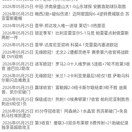
2026年05月25日 中冠-济南泉盛山大1-0山东球探 安鹏翕助球队取胜
2026年05月25日 梅西2助+疑似伤退！迈阿密国际6-4逆转费城联合 苏
亚雷斯戴帽
2026年05月25日 意甲-邦达攻入唯一进球 莱切1-0热那亚
2026年05月25日 锁定季军！比利亚雷亚尔5-1马竞 帕雷霍点射佩雷斯
两射一传
2026年05月25日 意甲-达库尼亚双响 科莫4-1克雷莫内塞进欧冠
2026年05月25日 无缘欧冠！尤文2-2遭都灵绝平 赛季第六收官将战欧
联 DV9双响
2026年05月25日 进军欧冠！罗马2-0十人维罗纳 5连胜+7轮不败第3收
官 迪巴拉2助攻
2026年05月25日 无缘欧冠！米兰1-2卡利亚里最后5轮仅1胜 萨勒马科
尔斯闪击难救主
2026年05月25日 赢球收官！富勒姆2-0纽卡斯尔联结束3轮不胜 迪奥
普、凯尔尼破门
2026年05月25日 保级成功！热刺1-0埃弗顿第17收官 帕利尼亚制胜热
刺近6轮仅1负
2026年05月25日 85分夺冠收官！阿森纳2-1水晶宫 热苏斯破门+失良
机马杜埃凯建功
2026年05月25日 第3收官！曼联3-0双杀布莱顿 B费传射+21助破纪录
独享英超助攻王