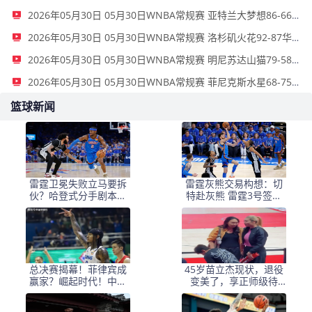
2026年05月30日 05月30日WNBA常规赛 亚特兰大梦想86-66波特兰火焰 全场集锦
2026年05月30日 05月30日WNBA常规赛 洛杉矶火花92-87华盛顿神秘人 全场集锦
2026年05月30日 05月30日WNBA常规赛 明尼苏达山猫79-58芝加哥天空 全场集锦
2026年05月30日 05月30日WNBA常规赛 菲尼克斯水星68-75纽约自由人 全场集锦
篮球新闻
雷霆卫冕失败立马要拆
雷霆灰熊交易构想：切
伙？哈登式分手剧本或
特赴灰熊 雷霆3号签选
重现
布泽尔
总决赛揭幕！菲律宾成
45岁苗立杰现状，退役
赢家？崛起时代！中国
变美了，享正师级待
男篮该醒了？
遇，嫁军人很幸福