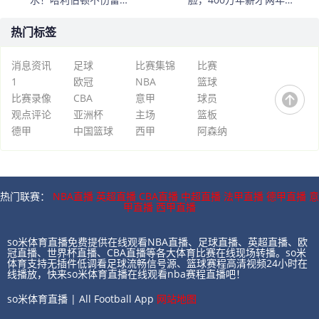
不会夺冠
强，广东内部已现裂痕
热门标签
消息资讯
足球
比赛集锦
比赛
1
欧冠
NBA
篮球
比赛录像
CBA
意甲
球员
观点评论
亚洲杯
主场
篮板
德甲
中国篮球
西甲
阿森纳
热门联赛：
NBA直播
英超直播
CBA直播
中超直播
法甲直播
德甲直播
意
甲直播
西甲直播
so米体育直播免费提供在线观看NBA直播、足球直播、英超直播、欧
冠直播、世界杯直播、CBA直播等各大体育比赛在线现场转播。so米
体育支持无插件低调看足球流畅信号源、篮球赛程高清视频24小时在
线播放，快来so米体育直播在线观看nba赛程直播吧！
so米体育直播 | All Football App
网站地图