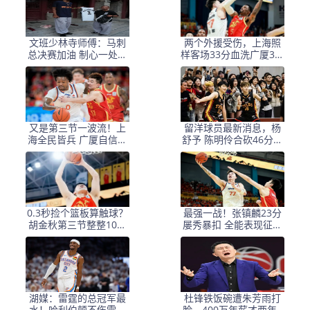
文班少林寺师傅：马刺
两个外援受伤，上海照
总决赛加油 制心一处无
样客场33分血洗广厦3比
事不办
0夺赛点，张镇麟这笔
“骂名转会”，现在谁都得
闭嘴了
又是第三节一波流！上
留洋球员最新消息，杨
海全民皆兵 广厦自信心
舒予 陈明伶合砍46分带
受打击
队获胜 全英文接受采访
0.3秒捡个篮板算触球？
最强一战！张镇麟23分
胡金秋第三节整整10分
屡秀暴扣 全能表现征服
钟被自己人蒸发，广厦
广厦
这33分输得比挨骂还憋
屈
湖媒：雷霆的总冠军最
杜锋铁饭碗遭朱芳雨打
水！哈利伯顿不伤雷霆
脸，400万年薪才两年8