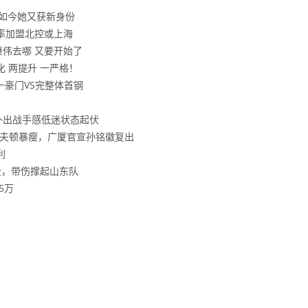
?如今她又获新身份
率加盟北控或上海
伟去哪 又要开始了
 两提升 一严格！
一豪门VS完整体首钢
补出战手感低迷状态起伏
洛夫顿暴瘦，广厦官宣孙铭徽复出
利
役，带伤撑起山东队
5万