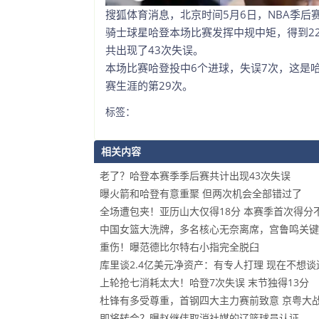
搜狐体育消息，北京时间5月6日，NBA季后
骑士球星哈登本场比赛发挥中规中矩，得到2
共出现了43次失误。
本场比赛哈登投中6个进球，失误7次，这是
赛生涯的第29次。
标签：
相关内容
老了？哈登本赛季季后赛共计出现43次失误
曝火箭和哈登有意重聚 但两次机会全部错过了
全场遭包夹！亚历山大仅得18分 本赛季首次得分不
中国女篮大洗牌，多名核心无奈离席，宫鲁鸣关键
重伤！曝范德比尔特右小指完全脱臼
库里谈2.4亿美元净资产：有专人打理 现在不想谈
上轮抢七消耗太大！哈登7次失误 末节独得13分
杜锋有多受尊重，首钢四大主力赛前致意 京粤大
即将转会？曝赵继伟取消社媒的辽篮球员认证