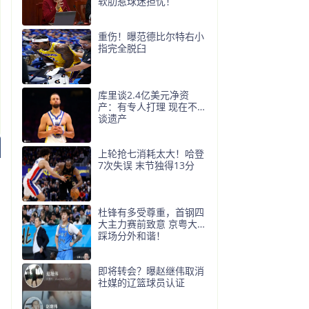
软肋惹球迷担忧！
重伤！曝范德比尔特右小
指完全脱臼
库里谈2.4亿美元净资
产：有专人打理 现在不想
谈遗产
上轮抢七消耗太大！哈登
7次失误 末节独得13分
杜锋有多受尊重，首钢四
大主力赛前致意 京粤大战
踩场分外和谐！
即将转会？曝赵继伟取消
社媒的辽篮球员认证