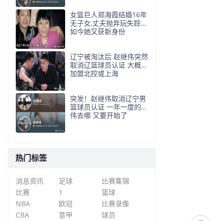
女篮巨人郑海霞结婚16年
无子女,丈夫抛弃玩失踪?
如今她又获新身份
辽宁被淘汰后 赵继伟突然
取消辽篮球员认证 大概率
加盟北控或上海
突发！赵继伟取消辽宁男
篮球员认证 一年一度的继
伟去哪 又要开始了
热门标签
消息资讯
足球
比赛集锦
比赛
1
篮球
NBA
欧冠
比赛录像
CBA
意甲
球员