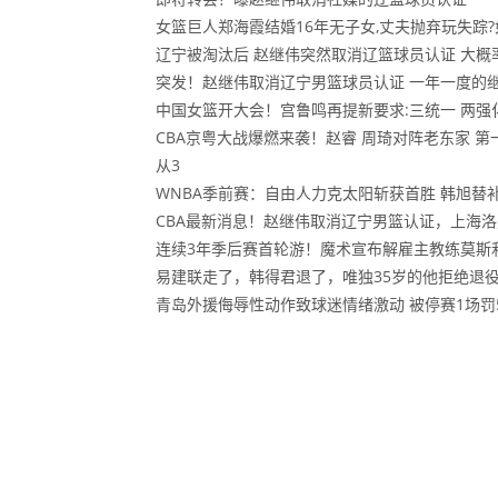
女篮巨人郑海霞结婚16年无子女,丈夫抛弃玩失踪
辽宁被淘汰后 赵继伟突然取消辽篮球员认证 大概
突发！赵继伟取消辽宁男篮球员认证 一年一度的继
中国女篮开大会！宫鲁鸣再提新要求:三统一 两强化
CBA京粤大战爆燃来袭！赵睿 周琦对阵老东家 第
从3
WNBA季前赛：自由人力克太阳斩获首胜 韩旭替
CBA最新消息！赵继伟取消辽宁男篮认证，上海
连续3年季后赛首轮游！魔术宣布解雇主教练莫斯
易建联走了，韩得君退了，唯独35岁的他拒绝退
青岛外援侮辱性动作致球迷情绪激动 被停赛1场罚