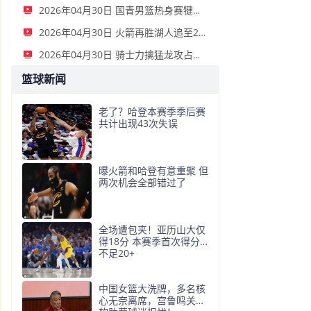
2026年04月30日 国青男篮热身赛犍为站 中国U17男篮 83 - 79 新西兰U17 全场集锦
2026年04月30日 火箭再胜湖人追至2-3 小贾22+7 詹姆斯25+7 里夫斯复出16中4
2026年04月30日 骑士力擒猛龙攻占天王山 施罗德末节11分 哈登23分9板5助
篮球新闻
老了？哈登本赛季季后赛
共计出现43次失误
曝火箭和哈登有意重聚 但
两次机会全部错过了
全场遭包夹！亚历山大仅
得18分 本赛季首次得分
不足20+
中国女篮大洗牌，多名核
心无奈离席，宫鲁鸣关键