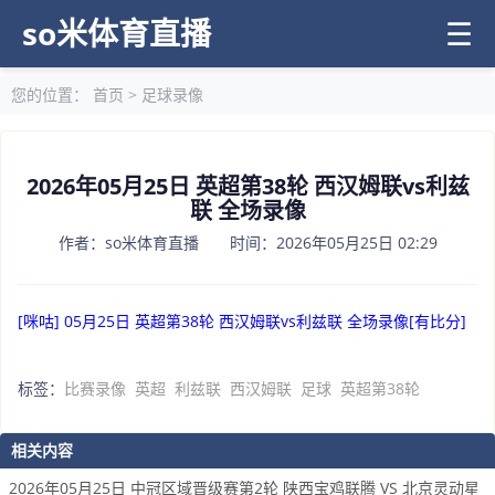
so米体育直播
☰
您的位置：
首页
>
足球录像
2026年05月25日 英超第38轮 西汉姆联vs利兹
联 全场录像
作者：so米体育直播 时间：2026年05月25日 02:29
[咪咕] 05月25日 英超第38轮 西汉姆联vs利兹联 全场录像[有比分]
标签：
比赛录像
英超
利兹联
西汉姆联
足球
英超第38轮
相关内容
2026年05月25日 中冠区域晋级赛第2轮 陕西宝鸡联腾 VS 北京灵动星