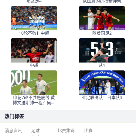
那女足4
队国脚的拼搏精神何
在，心系胜利还是随便
应付？
10轮不败！中超
随着国足2
中超
从1
申花7轮不胜是底线 黄
亚足联确认！日本队3
博文送斯帅一程？吴曦
太累了 亚冠3队沦落保
级
热门标签
消息资讯
足球
比赛集锦
比赛