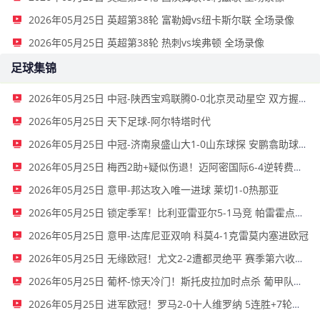
2026年05月25日 英超第38轮 富勒姆vs纽卡斯尔联 全场录像
2026年05月25日 英超第38轮 热刺vs埃弗顿 全场录像
足球集锦
2026年05月25日 中冠-陕西宝鸡联腾0-0北京灵动星空 双方握手言和
2026年05月25日 天下足球-阿尔特塔时代
2026年05月25日 中冠-济南泉盛山大1-0山东球探 安鹏翕助球队取胜
2026年05月25日 梅西2助+疑似伤退！迈阿密国际6-4逆转费城联合 苏亚雷斯戴帽
2026年05月25日 意甲-邦达攻入唯一进球 莱切1-0热那亚
2026年05月25日 锁定季军！比利亚雷亚尔5-1马竞 帕雷霍点射佩雷斯两射一传
2026年05月25日 意甲-达库尼亚双响 科莫4-1克雷莫内塞进欧冠
2026年05月25日 无缘欧冠！尤文2-2遭都灵绝平 赛季第六收官将战欧联 DV9双响
2026年05月25日 葡杯-惊天冷门！斯托皮拉加时点杀 葡甲队杜连斯2-1葡体夺冠
2026年05月25日 进军欧冠！罗马2-0十人维罗纳 5连胜+7轮不败第3收官 迪巴拉2助攻