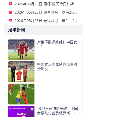
2026年05月25日 葡杯-惊天冷门！斯托皮拉加时点杀 葡甲队杜连斯2-1葡体夺冠
2026年05月25日 进军欧冠！罗马2-0十人维罗纳 5连胜+7轮不败第3收官 迪巴拉2助攻
2026年05月25日 无缘欧冠！米兰1-2卡利亚里最后5轮仅1胜 萨勒马科尔斯闪击难救主
足球新闻
对俄不败遭终结！中国女
足1
中国女足国家队球员古雅
沙退役
1
19战不败神话破碎！中国
女足队史首负俄罗斯，1