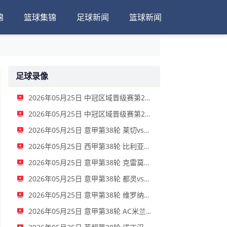
锦
篮球集锦
足球新闻
篮球新闻
足球录像
2026年05月25日 中冠区域晋级赛第2轮 陕西宝鸡联腾 VS 北京灵动星空 全场录像
2026年05月25日 中冠区域晋级赛第2轮 济南泉盛山大 VS 山东球探 全场录像
2026年05月25日 意甲第38轮 莱切vs热那亚 全场录像
2026年05月25日 西甲第38轮 比利亚雷亚尔vs马德里竞技 全场录像
2026年05月25日 意甲第38轮 克雷莫内塞vs科莫 全场录像
2026年05月25日 意甲第38轮 都灵vs尤文图斯 全场录像
2026年05月25日 意甲第38轮 维罗纳vs罗马 全场录像
2026年05月25日 意甲第38轮 AC米兰vs卡利亚里 全场录像