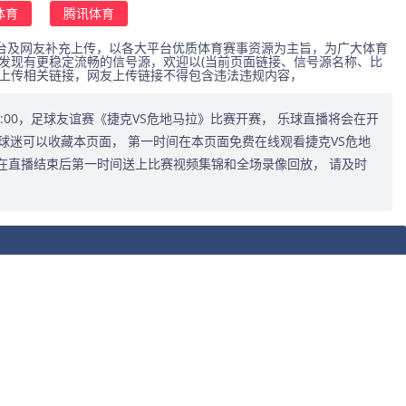
体育
腾讯体育
台及网友补充上传，以各大平台优质体育赛事资源为主旨，为广大体育
发现有更稳定流畅的信号源，欢迎以(当前页面链接、信号源名称、比
式上传相关链接，网友上传链接不得包含违法违规内容，
8:00:00，足球友谊赛《捷克VS危地马拉》比赛开赛， 乐球直播将会在开
球迷可以收藏本页面， 第一时间在本页面免费在线观看捷克VS危地
在直播结束后第一时间送上比赛视频集锦和全场录像回放， 请及时