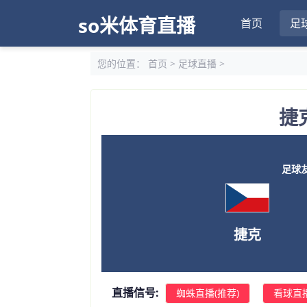
so米体育直播
首页
足
您的位置：
首页
>
足球直播
>
捷
足球友谊
捷克
直播信号:
蜘蛛直播(推荐)
看球直播